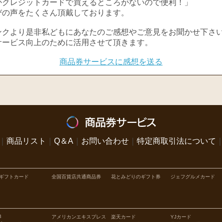
かクレジットカードで買えるところがないので便利！」
びの声をたくさん頂戴しております。
ンクより是非私どもにあなたのご感想やご意見をお聞かせ下さ
サービス向上のために活用させて頂きます。
商品券サービスに感想を送る
｜
商品リスト
｜
Q＆A
｜
お問い合わせ
｜
特定商取引法について
Cギフトカード
全国百貨店共通商品券
花とみどりのギフト券
ジェフグルメカード
B
アメリカンエキスプレス
楽天カード
YJカード