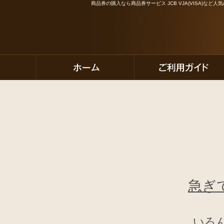
商品券の購入なら商品券サービス JCB VJA(VISA)な
急ぎ
いろ