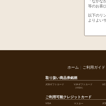
「なかな
等のお喜
以下のリ
よりよい
ホーム
｜
ご利用ガイド
取り扱い商品券銘柄
JCBギフトカード
VJAギフトカード
U
（VISA）
ご利用可能クレジットカード
VISA
JC
マスター