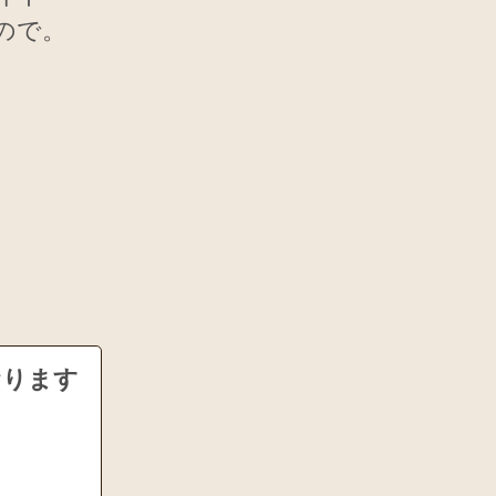
ので。
おります