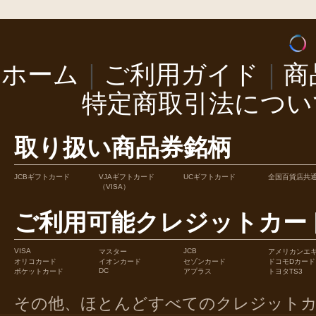
ホーム
｜
ご利用ガイド
｜
商
特定商取引法につい
取り扱い商品券銘柄
JCBギフトカード
VJAギフトカード
UCギフトカード
全国百貨店共
（VISA）
ご利用可能クレジットカー
VISA
JCB
マスター
アメリカンエ
オリコカード
イオンカード
セゾンカード
ドコモDカード
DC
ポケットカード
アプラス
トヨタTS3
その他、ほとんどすべてのクレジット