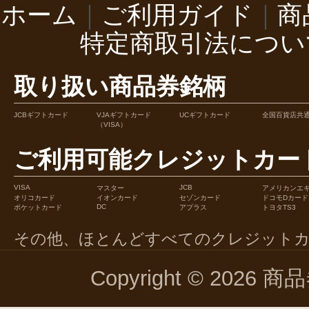
ホーム
｜
ご利用ガイド
｜
商
特定商取引法につい
取り扱い商品券銘柄
JCBギフトカード
VJAギフトカード
UCギフトカード
全国百貨店共
（VISA）
ご利用可能クレジットカー
VISA
JCB
マスター
アメリカンエ
オリコカード
イオンカード
セゾンカード
ドコモDカード
DC
ポケットカード
アプラス
トヨタTS3
その他、ほとんどすべてのクレジット
Copyright © 2026 商品