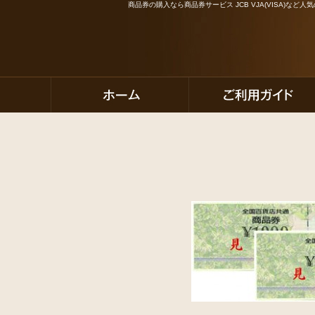
商品券の購入なら商品券サービス JCB VJA(VISA)な