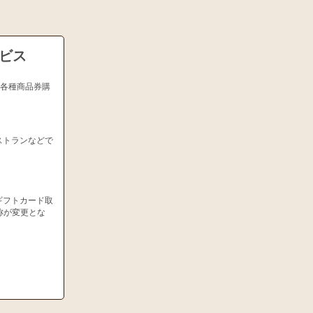
ービス
、各種商品券購
ストランなどで
ギフトカード取
称が変更とな