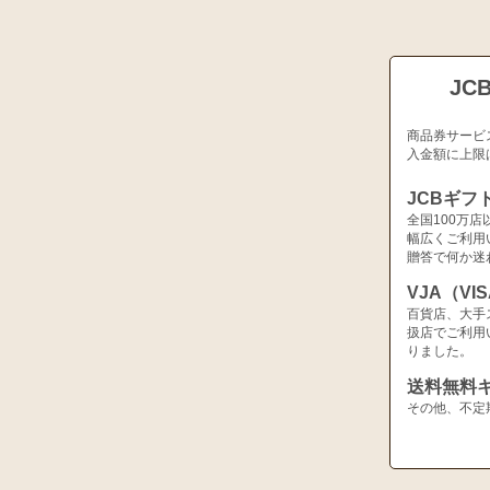
JC
商品券サービ
入金額に上限
JCBギフ
全国100万
幅広くご利用
贈答で何か迷
VJA（V
百貨店、大手
扱店でご利用
りました。
送料無料
その他、不定