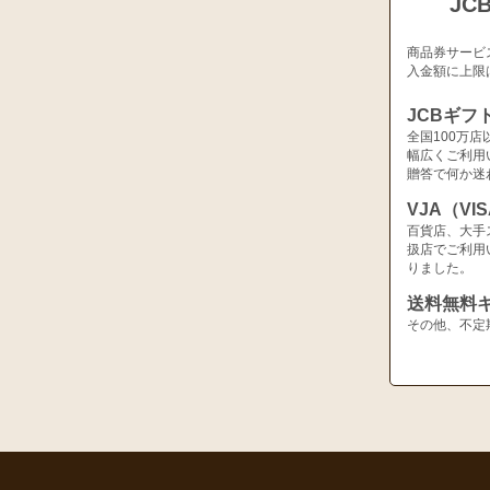
JC
商品券サービ
入金額に上限
JCBギフ
全国100万
幅広くご利用
贈答で何か迷
VJA（V
百貨店、大手
扱店でご利用
りました。
送料無料
その他、不定