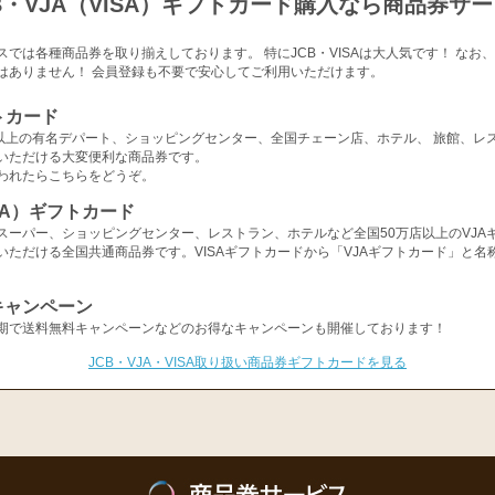
B・VJA（VISA）ギフトカード購入なら商品券サ
スでは各種商品券を取り揃えしております。 特にJCB・VISAは大人気です！ なお
はありません！ 会員登録も不要で安心してご利用いただけます。
トカード
店以上の有名デパート、ショッピングセンター、全国チェーン店、ホテル、 旅館、レ
いただける大変便利な商品券です。
われたらこちらをどうぞ。
ISA）ギフトカード
スーパー、ショッピングセンター、レストラン、ホテルなど全国50万店以上のVJA
いただける全国共通商品券です。VISAギフトカードから「VJAギフトカード」と名
キャンペーン
期で送料無料キャンペーンなどのお得なキャンペーンも開催しております！
JCB・VJA・VISA取り扱い商品券ギフトカードを見る