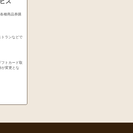
ービス
、各種商品券購
ストランなどで
ギフトカード取
称が変更とな