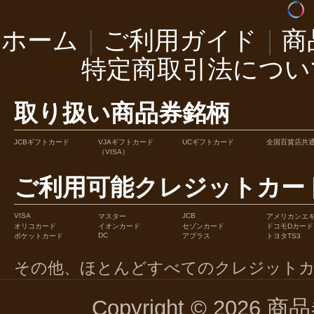
ホーム
｜
ご利用ガイド
｜
商
特定商取引法につい
取り扱い商品券銘柄
JCBギフトカード
VJAギフトカード
UCギフトカード
全国百貨店共
（VISA）
ご利用可能クレジットカー
VISA
JCB
マスター
アメリカンエ
オリコカード
イオンカード
セゾンカード
ドコモDカード
DC
ポケットカード
アプラス
トヨタTS3
その他、ほとんどすべてのクレジット
Copyright © 2026 商品