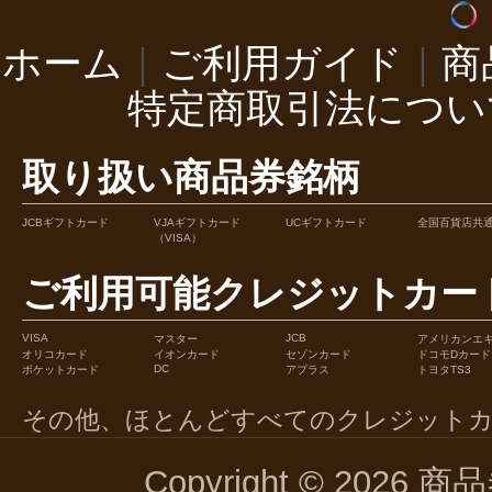
ホーム
｜
ご利用ガイド
｜
商
特定商取引法につい
取り扱い商品券銘柄
JCBギフトカード
VJAギフトカード
UCギフトカード
全国百貨店共
（VISA）
ご利用可能クレジットカー
VISA
JCB
マスター
アメリカンエ
オリコカード
イオンカード
セゾンカード
ドコモDカード
DC
ポケットカード
アプラス
トヨタTS3
その他、ほとんどすべてのクレジット
Copyright © 2026 商品