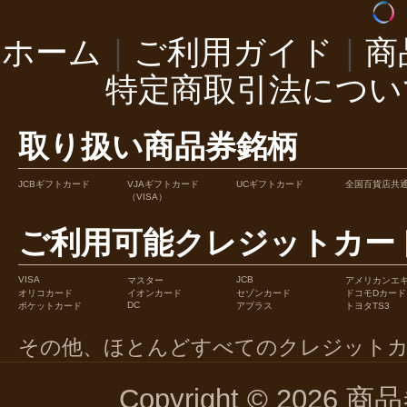
ホーム
｜
ご利用ガイド
｜
商
特定商取引法につい
取り扱い商品券銘柄
JCBギフトカード
VJAギフトカード
UCギフトカード
全国百貨店共
（VISA）
ご利用可能クレジットカー
VISA
JCB
マスター
アメリカンエ
オリコカード
イオンカード
セゾンカード
ドコモDカード
DC
ポケットカード
アプラス
トヨタTS3
その他、ほとんどすべてのクレジット
Copyright © 2026 商品