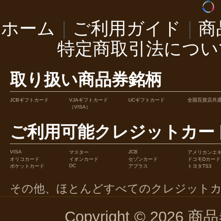
ホーム
｜
ご利用ガイド
｜
商
特定商取引法につい
取り扱い商品券銘柄
JCBギフトカード
VJAギフトカード
UCギフトカード
全国百貨店共
（VISA）
ご利用可能クレジットカー
VISA
JCB
マスター
アメリカンエ
オリコカード
イオンカード
セゾンカード
ドコモDカード
DC
ポケットカード
アプラス
トヨタTS3
その他、ほとんどすべてのクレジット
Copyright © 2026 商品