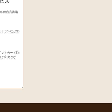
ービス
、各種商品券購
ストランなどで
ギフトカード取
称が変更とな