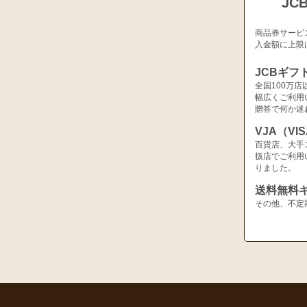
JC
商品券サービ
入金額に上限
JCBギフ
全国100万
幅広くご利用
贈答で何か迷
VJA（V
百貨店、大手
扱店でご利用
りました。
送料無料
その他、不定