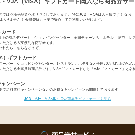
B・VJA（VISA）ギフトカード購入なら商品券サ
スでは各種商品券を取り揃えしております。 特にJCB・VISAは大人気です！ なお
はありません！ 会員登録も不要で安心してご利用いただけます。
トカード
店以上の有名デパート、ショッピングセンター、全国チェーン店、ホテル、 旅館、レ
いただける大変便利な商品券です。
われたらこちらをどうぞ。
ISA）ギフトカード
スーパー、ショッピングセンター、レストラン、ホテルなど全国50万店以上のVJA
いただける全国共通商品券です。VISAギフトカードから「VJAギフトカード」と名
キャンペーン
期で送料無料キャンペーンなどのお得なキャンペーンも開催しております！
JCB・VJA・VISA取り扱い商品券ギフトカードを見る