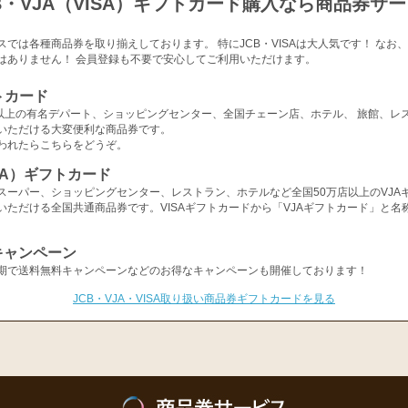
B・VJA（VISA）ギフトカード購入なら商品券サ
スでは各種商品券を取り揃えしております。 特にJCB・VISAは大人気です！ なお
はありません！ 会員登録も不要で安心してご利用いただけます。
トカード
店以上の有名デパート、ショッピングセンター、全国チェーン店、ホテル、 旅館、レ
いただける大変便利な商品券です。
われたらこちらをどうぞ。
ISA）ギフトカード
スーパー、ショッピングセンター、レストラン、ホテルなど全国50万店以上のVJA
いただける全国共通商品券です。VISAギフトカードから「VJAギフトカード」と名
キャンペーン
期で送料無料キャンペーンなどのお得なキャンペーンも開催しております！
JCB・VJA・VISA取り扱い商品券ギフトカードを見る