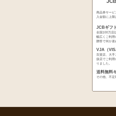
JC
商品券サービ
入金額に上限
JCBギフ
全国100万
幅広くご利用
贈答で何か迷
VJA（V
百貨店、大手
扱店でご利用
りました。
送料無料
その他、不定