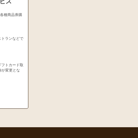
ービス
、各種商品券購
ストランなどで
ギフトカード取
称が変更とな