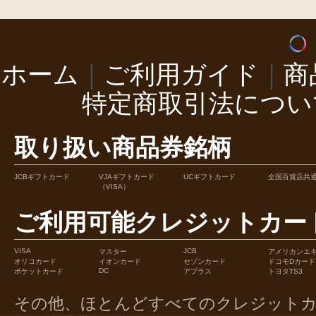
ホーム
｜
ご利用ガイド
｜
商
特定商取引法につい
取り扱い商品券銘柄
JCBギフトカード
VJAギフトカード
UCギフトカード
全国百貨店共
（VISA）
ご利用可能クレジットカー
VISA
JCB
マスター
アメリカンエ
オリコカード
イオンカード
セゾンカード
ドコモDカード
DC
ポケットカード
アプラス
トヨタTS3
その他、ほとんどすべてのクレジット