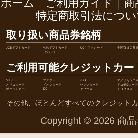
ホーム
｜
ご利用ガイド
｜
商
特定商取引法につい
取り扱い商品券銘柄
JCBギフトカード
VJAギフトカード
UCギフトカード
全国百貨店共
（VISA）
ご利用可能クレジットカー
VISA
JCB
マスター
アメリカンエ
オリコカード
イオンカード
セゾンカード
ドコモDカード
DC
ポケットカード
アプラス
トヨタTS3
その他、ほとんどすべてのクレジット
Copyright © 2026 商品