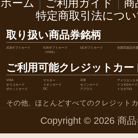
ホーム
｜
ご利用ガイド
｜
商
特定商取引法につい
取り扱い商品券銘柄
JCBギフトカード
VJAギフトカード
UCギフトカード
全国百貨店共
（VISA）
ご利用可能クレジットカー
VISA
JCB
マスター
アメリカンエ
オリコカード
イオンカード
セゾンカード
ドコモDカード
DC
ポケットカード
アプラス
トヨタTS3
その他、ほとんどすべてのクレジット
Copyright © 2026 商品