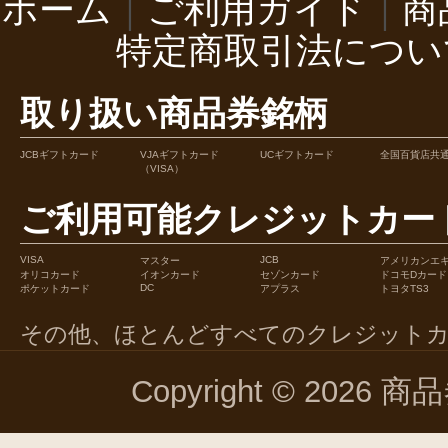
ホーム
｜
ご利用ガイド
｜
商
特定商取引法につい
取り扱い商品券銘柄
JCBギフトカード
VJAギフトカード
UCギフトカード
全国百貨店共
（VISA）
ご利用可能クレジットカー
VISA
JCB
マスター
アメリカンエ
オリコカード
イオンカード
セゾンカード
ドコモDカード
DC
ポケットカード
アプラス
トヨタTS3
その他、ほとんどすべてのクレジット
Copyright © 2026 商品