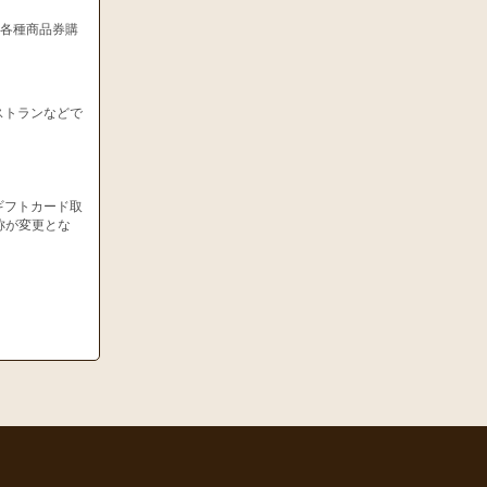
、各種商品券購
ストランなどで
ギフトカード取
称が変更とな