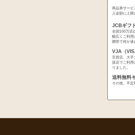
商品券サービ
入金額に上限
JCBギフ
全国100万
幅広くご利用
贈答で何か迷
VJA（V
百貨店、大手
扱店でご利用
りました。
送料無料
その他、不定