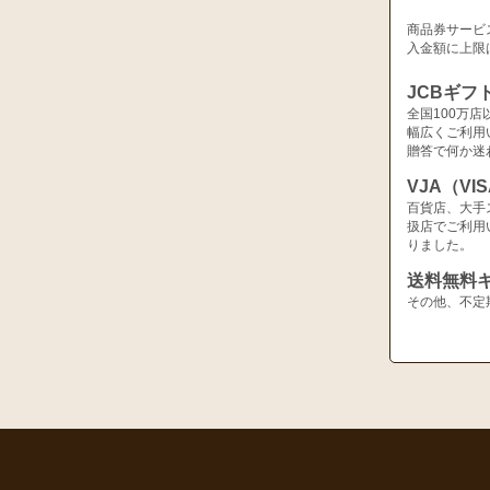
商品券サービ
入金額に上限
JCBギフ
全国100万
幅広くご利用
贈答で何か迷
VJA（V
百貨店、大手
扱店でご利用
りました。
送料無料
その他、不定