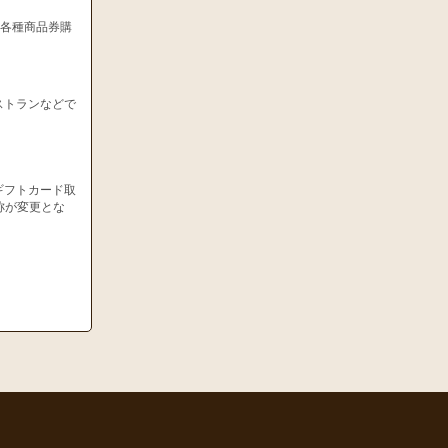
、各種商品券購
ストランなどで
ギフトカード取
称が変更とな