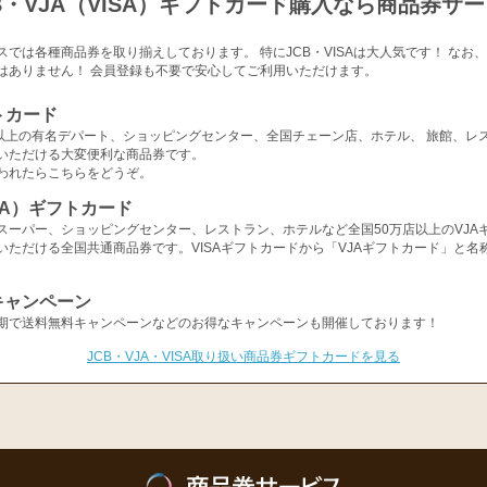
B・VJA（VISA）ギフトカード購入なら商品券サ
スでは各種商品券を取り揃えしております。 特にJCB・VISAは大人気です！ なお
はありません！ 会員登録も不要で安心してご利用いただけます。
トカード
店以上の有名デパート、ショッピングセンター、全国チェーン店、ホテル、 旅館、レ
いただける大変便利な商品券です。
われたらこちらをどうぞ。
ISA）ギフトカード
スーパー、ショッピングセンター、レストラン、ホテルなど全国50万店以上のVJA
いただける全国共通商品券です。VISAギフトカードから「VJAギフトカード」と名
キャンペーン
期で送料無料キャンペーンなどのお得なキャンペーンも開催しております！
JCB・VJA・VISA取り扱い商品券ギフトカードを見る