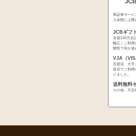
JC
商品券サービ
入金額に上限
JCBギフ
全国100万
幅広くご利用
贈答で何か迷
VJA（V
百貨店、大手
扱店でご利用
りました。
送料無料
その他、不定