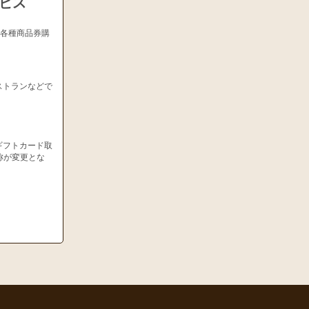
ービス
、各種商品券購
ストランなどで
ギフトカード取
称が変更とな