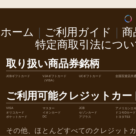
ホーム
｜
ご利用ガイド
｜
商
特定商取引法につい
取り扱い商品券銘柄
JCBギフトカード
VJAギフトカード
UCギフトカード
全国百貨店共
（VISA）
ご利用可能クレジットカー
VISA
JCB
マスター
アメリカンエ
オリコカード
イオンカード
セゾンカード
ドコモDカード
DC
ポケットカード
アプラス
トヨタTS3
その他、ほとんどすべてのクレジット