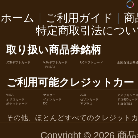
ホーム
｜
ご利用ガイド
｜
商
特定商取引法につい
取り扱い商品券銘柄
JCBギフトカード
VJAギフトカード
UCギフトカード
全国百貨店共
（VISA）
ご利用可能クレジットカー
VISA
JCB
マスター
アメリカンエ
オリコカード
イオンカード
セゾンカード
ドコモDカード
DC
ポケットカード
アプラス
トヨタTS3
その他、ほとんどすべてのクレジット
Copyright © 2026 商品