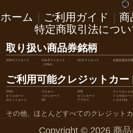
ホーム
｜
ご利用ガイド
｜
商
特定商取引法につい
取り扱い商品券銘柄
JCBギフトカード
VJAギフトカード
UCギフトカード
全国百貨店共
（VISA）
ご利用可能クレジットカー
VISA
JCB
マスター
アメリカンエ
オリコカード
イオンカード
セゾンカード
ドコモDカード
DC
ポケットカード
アプラス
トヨタTS3
その他、ほとんどすべてのクレジット
Copyright © 2026 商品