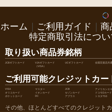
ホーム
｜
ご利用ガイド
｜
商
特定商取引法につい
取り扱い商品券銘柄
JCBギフトカード
VJAギフトカード
UCギフトカード
全国百貨店共
（VISA）
ご利用可能クレジットカー
VISA
JCB
マスター
アメリカンエ
オリコカード
イオンカード
セゾンカード
ドコモDカード
DC
ポケットカード
アプラス
トヨタTS3
その他、ほとんどすべてのクレジット