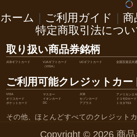
ホーム
｜
ご利用ガイド
｜
商
特定商取引法につい
取り扱い商品券銘柄
JCBギフトカード
VJAギフトカード
UCギフトカード
全国百貨店共
（VISA）
ご利用可能クレジットカー
VISA
JCB
マスター
アメリカンエ
オリコカード
イオンカード
セゾンカード
ドコモDカード
DC
ポケットカード
アプラス
トヨタTS3
その他、ほとんどすべてのクレジット
Copyright © 2026 商品