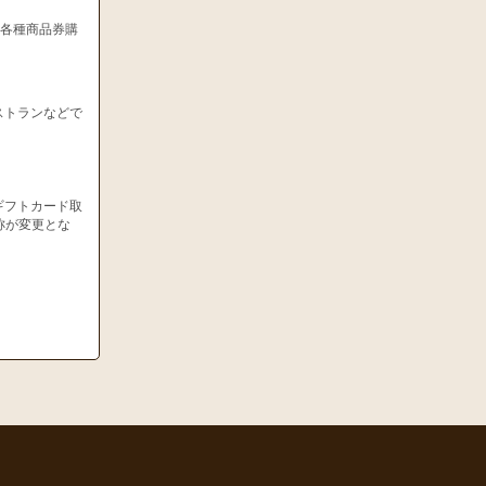
、各種商品券購
ストランなどで
ギフトカード取
称が変更とな