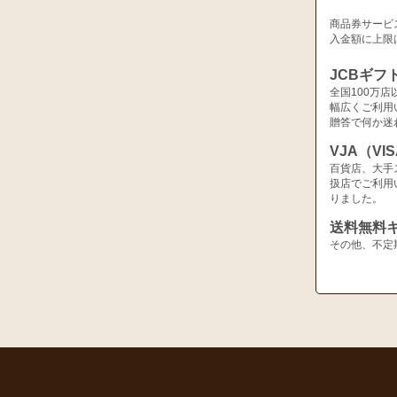
商品券サービ
入金額に上限
JCBギフ
全国100万
幅広くご利用
贈答で何か迷
VJA（V
百貨店、大手
扱店でご利用
りました。
送料無料
その他、不定