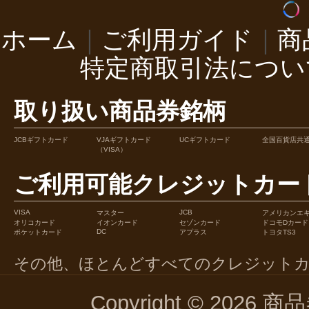
ホーム
｜
ご利用ガイド
｜
商
特定商取引法につい
取り扱い商品券銘柄
JCBギフトカード
VJAギフトカード
UCギフトカード
全国百貨店共
（VISA）
ご利用可能クレジットカー
VISA
JCB
マスター
アメリカンエ
オリコカード
イオンカード
セゾンカード
ドコモDカード
DC
ポケットカード
アプラス
トヨタTS3
その他、ほとんどすべてのクレジット
Copyright © 2026 商品