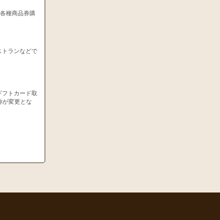
、各種商品券購
ストランなどで
ギフトカード取
称が変更とな