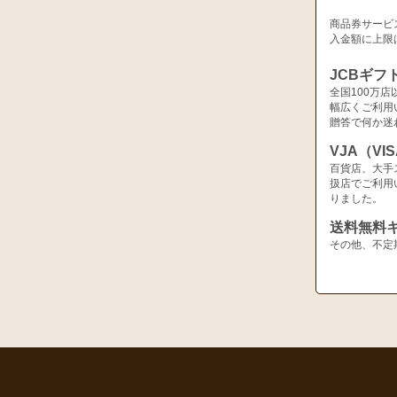
商品券サービ
入金額に上限
JCBギフ
全国100万
幅広くご利用
贈答で何か迷
VJA（V
百貨店、大手
扱店でご利用
りました。
送料無料
その他、不定