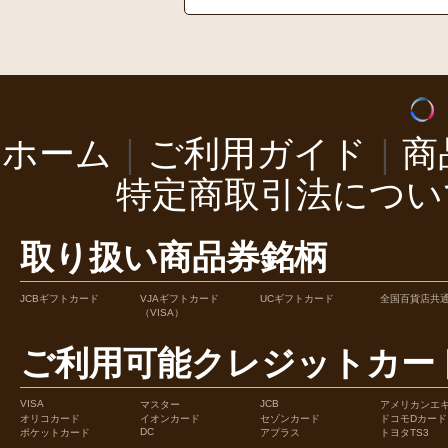
ホーム
｜
ご利用ガイド
｜
商
特定商取引法につい
取り扱い商品券銘柄
JCBギフトカード
VJAギフトカード
UCギフトカード
全国百貨店共
（VISA）
ご利用可能クレジットカー
VISA
JCB
マスター
アメリカンエ
オリコカード
イオンカード
セゾンカード
ドコモDカード
DC
ポケットカード
アプラス
トヨタTS3