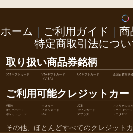
ホーム
｜
ご利用ガイド
｜
商
特定商取引法につい
取り扱い商品券銘柄
JCBギフトカード
VJAギフトカード
UCギフトカード
全国百貨店共
（VISA）
ご利用可能クレジットカー
VISA
JCB
マスター
アメリカンエ
オリコカード
イオンカード
セゾンカード
ドコモDカード
DC
ポケットカード
アプラス
トヨタTS3
その他、ほとんどすべてのクレジット