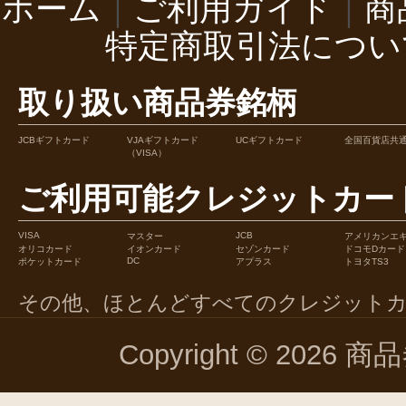
ホーム
｜
ご利用ガイド
｜
商
特定商取引法につい
取り扱い商品券銘柄
JCBギフトカード
VJAギフトカード
UCギフトカード
全国百貨店共
（VISA）
ご利用可能クレジットカー
VISA
JCB
マスター
アメリカンエ
オリコカード
イオンカード
セゾンカード
ドコモDカード
DC
ポケットカード
アプラス
トヨタTS3
その他、ほとんどすべてのクレジット
Copyright © 2026 商品