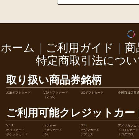
ホーム
｜
ご利用ガイド
｜
商
特定商取引法につい
取り扱い商品券銘柄
JCBギフトカード
VJAギフトカード
UCギフトカード
全国百貨店共
（VISA）
ご利用可能クレジットカー
VISA
JCB
マスター
アメリカンエ
オリコカード
イオンカード
セゾンカード
ドコモDカード
DC
ポケットカード
アプラス
トヨタTS3