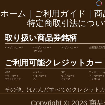
ホーム
｜
ご利用ガイド
｜
商
特定商取引法につい
取り扱い商品券銘柄
JCBギフトカード
VJAギフトカード
UCギフトカード
全国百貨店共
（VISA）
ご利用可能クレジットカー
VISA
JCB
マスター
アメリカンエ
オリコカード
イオンカード
セゾンカード
ドコモDカード
DC
ポケットカード
アプラス
トヨタTS3
その他、ほとんどすべてのクレジット
Copyright © 2026 商品