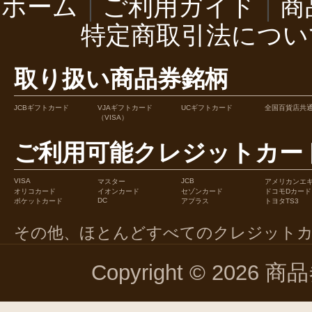
ホーム
｜
ご利用ガイド
｜
商
特定商取引法につい
取り扱い商品券銘柄
JCBギフトカード
VJAギフトカード
UCギフトカード
全国百貨店共
（VISA）
ご利用可能クレジットカー
VISA
JCB
マスター
アメリカンエ
オリコカード
イオンカード
セゾンカード
ドコモDカード
DC
ポケットカード
アプラス
トヨタTS3
その他、ほとんどすべてのクレジット
Copyright © 2026 商品