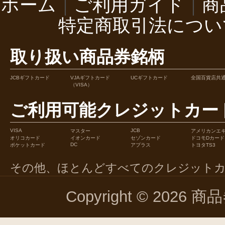
ホーム
｜
ご利用ガイド
｜
商
特定商取引法につい
取り扱い商品券銘柄
JCBギフトカード
VJAギフトカード
UCギフトカード
全国百貨店共
（VISA）
ご利用可能クレジットカー
VISA
JCB
マスター
アメリカンエ
オリコカード
イオンカード
セゾンカード
ドコモDカード
DC
ポケットカード
アプラス
トヨタTS3
その他、ほとんどすべてのクレジット
Copyright © 2026 商品