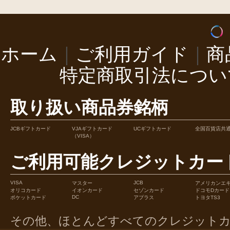
ホーム
｜
ご利用ガイド
｜
商
特定商取引法につい
取り扱い商品券銘柄
JCBギフトカード
VJAギフトカード
UCギフトカード
全国百貨店共
（VISA）
ご利用可能クレジットカー
VISA
JCB
マスター
アメリカンエ
オリコカード
イオンカード
セゾンカード
ドコモDカード
DC
ポケットカード
アプラス
トヨタTS3
その他、ほとんどすべてのクレジット