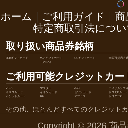
ホーム
｜
ご利用ガイド
｜
商
特定商取引法につい
取り扱い商品券銘柄
JCBギフトカード
VJAギフトカード
UCギフトカード
全国百貨店共
（VISA）
ご利用可能クレジットカー
VISA
JCB
マスター
アメリカンエ
オリコカード
イオンカード
セゾンカード
ドコモDカード
DC
ポケットカード
アプラス
トヨタTS3
その他、ほとんどすべてのクレジット
Copyright © 2026 商品