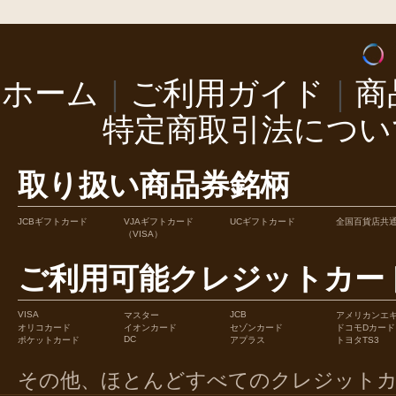
ホーム
｜
ご利用ガイド
｜
商
特定商取引法につい
取り扱い商品券銘柄
JCBギフトカード
VJAギフトカード
UCギフトカード
全国百貨店共
（VISA）
ご利用可能クレジットカー
VISA
JCB
マスター
アメリカンエ
オリコカード
イオンカード
セゾンカード
ドコモDカード
DC
ポケットカード
アプラス
トヨタTS3
その他、ほとんどすべてのクレジット