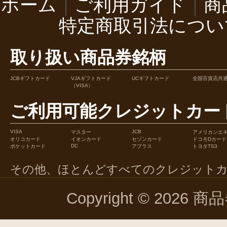
ホーム
｜
ご利用ガイド
｜
商
特定商取引法につい
取り扱い商品券銘柄
JCBギフトカード
VJAギフトカード
UCギフトカード
全国百貨店共
（VISA）
ご利用可能クレジットカー
VISA
JCB
マスター
アメリカンエ
オリコカード
イオンカード
セゾンカード
ドコモDカード
DC
ポケットカード
アプラス
トヨタTS3
その他、ほとんどすべてのクレジット
Copyright © 2026 商品