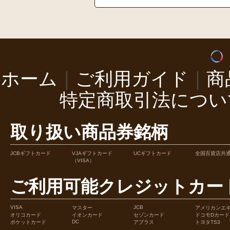
ホーム
｜
ご利用ガイド
｜
商
特定商取引法につい
取り扱い商品券銘柄
JCBギフトカード
VJAギフトカード
UCギフトカード
全国百貨店共
（VISA）
ご利用可能クレジットカー
VISA
JCB
マスター
アメリカンエ
オリコカード
イオンカード
セゾンカード
ドコモDカード
DC
ポケットカード
アプラス
トヨタTS3