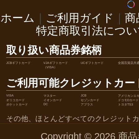
ホーム
｜
ご利用ガイド
｜
商
特定商取引法につい
取り扱い商品券銘柄
JCBギフトカード
VJAギフトカード
UCギフトカード
全国百貨店共
（VISA）
ご利用可能クレジットカー
VISA
JCB
マスター
アメリカンエ
オリコカード
イオンカード
セゾンカード
ドコモDカード
DC
ポケットカード
アプラス
トヨタTS3
その他、ほとんどすべてのクレジット
Copyright © 2026 商品