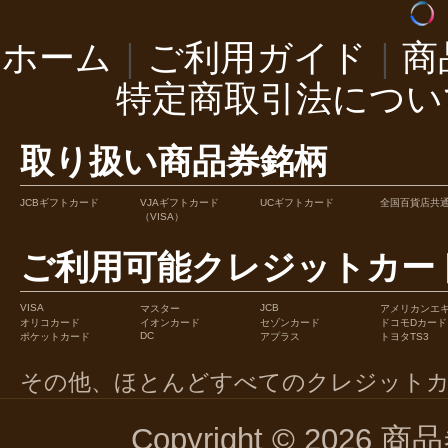
ホーム
｜
ご利用ガイド
｜
商
特定商取引法につい
取り扱い商品券銘柄
JCBギフトカード
VJAギフトカード
UCギフトカード
全国百貨店共
（VISA）
ご利用可能クレジットカー
VISA
JCB
マスター
アメリカンエ
オリコカード
イオンカード
セゾンカード
ドコモDカード
DC
ポケットカード
アプラス
トヨタTS3
その他、ほとんどすべてのクレジット
Copyright © 2026 商品