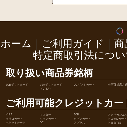
ホーム
｜
ご利用ガイド
｜
商
特定商取引法につい
取り扱い商品券銘柄
JCBギフトカード
VJAギフトカード
UCギフトカード
全国百貨店共
（VISA）
ご利用可能クレジットカー
VISA
JCB
マスター
アメリカンエ
オリコカード
イオンカード
セゾンカード
ドコモDカード
DC
ポケットカード
アプラス
トヨタTS3