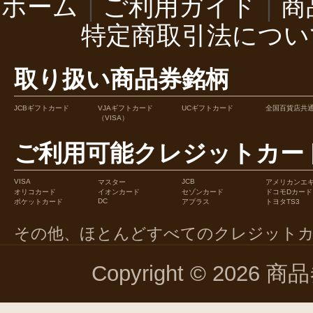
ホーム
｜
ご利用ガイド
｜
商
特定商取引法につい
取り扱い商品券銘柄
JCBギフトカード
VJAギフトカード
UCギフトカード
全国百貨店共
（VISA）
ご利用可能クレジットカー
VISA
JCB
マスター
アメリカンエ
オリコカード
イオンカード
セゾンカード
ドコモDカード
DC
ポケットカード
アプラス
トヨタTS3
その他、ほとんどすべてのクレジット
Copyright © 2026 商品