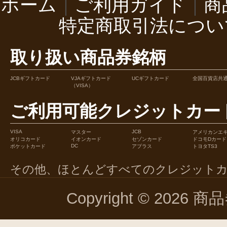
ホーム
｜
ご利用ガイド
｜
商
特定商取引法につい
取り扱い商品券銘柄
JCBギフトカード
VJAギフトカード
UCギフトカード
全国百貨店共
（VISA）
ご利用可能クレジットカー
VISA
JCB
マスター
アメリカンエ
オリコカード
イオンカード
セゾンカード
ドコモDカード
DC
ポケットカード
アプラス
トヨタTS3
その他、ほとんどすべてのクレジット
Copyright © 2026 商品