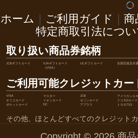
ホーム
｜
ご利用ガイド
｜
商
特定商取引法につい
取り扱い商品券銘柄
JCBギフトカード
VJAギフトカード
UCギフトカード
全国百貨店共
（VISA）
ご利用可能クレジットカー
VISA
JCB
マスター
アメリカンエ
オリコカード
イオンカード
セゾンカード
ドコモDカード
DC
ポケットカード
アプラス
トヨタTS3
その他、ほとんどすべてのクレジット
Copyright © 2026 商品