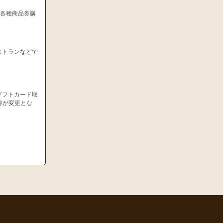
、各種商品券購
ストランなどで
ギフトカード取
称が変更とな