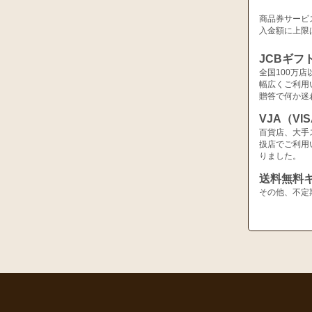
商品券サービ
入金額に上限
JCBギフ
全国100万
幅広くご利用
贈答で何か迷
VJA（V
百貨店、大手
扱店でご利用
りました。
送料無料
その他、不定