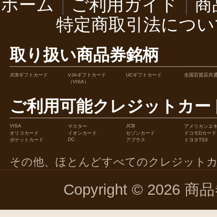
ホーム
｜
ご利用ガイド
｜
商
特定商取引法につい
取り扱い商品券銘柄
JCBギフトカード
VJAギフトカード
UCギフトカード
全国百貨店共
（VISA）
ご利用可能クレジットカー
VISA
JCB
マスター
アメリカンエ
オリコカード
イオンカード
セゾンカード
ドコモDカード
DC
ポケットカード
アプラス
トヨタTS3
その他、ほとんどすべてのクレジット
Copyright © 2026 商品