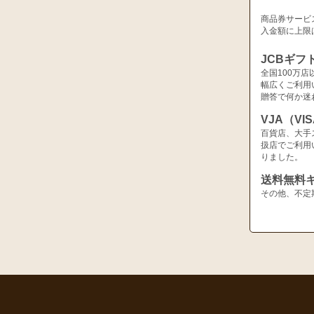
商品券サービ
入金額に上限
JCBギフ
全国100万
幅広くご利用
贈答で何か迷
VJA（V
百貨店、大手
扱店でご利用
りました。
送料無料
その他、不定