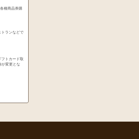
、各種商品券購
ストランなどで
ギフトカード取
称が変更とな