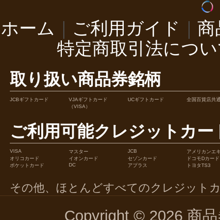
ホーム
｜
ご利用ガイド
｜
商
特定商取引法につい
取り扱い商品券銘柄
JCBギフトカード
VJAギフトカード
UCギフトカード
全国百貨店共
（VISA）
ご利用可能クレジットカー
VISA
JCB
マスター
アメリカンエ
オリコカード
イオンカード
セゾンカード
ドコモDカード
DC
ポケットカード
アプラス
トヨタTS3
その他、ほとんどすべてのクレジット
Copyright © 2026 商品