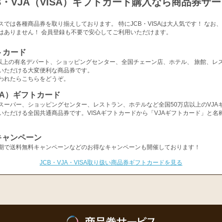
B・VJA（VISA）ギフトカード購入なら商品券サ
スでは各種商品券を取り揃えしております。 特にJCB・VISAは大人気です！ なお
はありません！ 会員登録も不要で安心してご利用いただけます。
トカード
店以上の有名デパート、ショッピングセンター、全国チェーン店、ホテル、 旅館、レ
いただける大変便利な商品券です。
われたらこちらをどうぞ。
ISA）ギフトカード
スーパー、ショッピングセンター、レストラン、ホテルなど全国50万店以上のVJA
いただける全国共通商品券です。VISAギフトカードから「VJAギフトカード」と名
キャンペーン
期で送料無料キャンペーンなどのお得なキャンペーンも開催しております！
JCB・VJA・VISA取り扱い商品券ギフトカードを見る