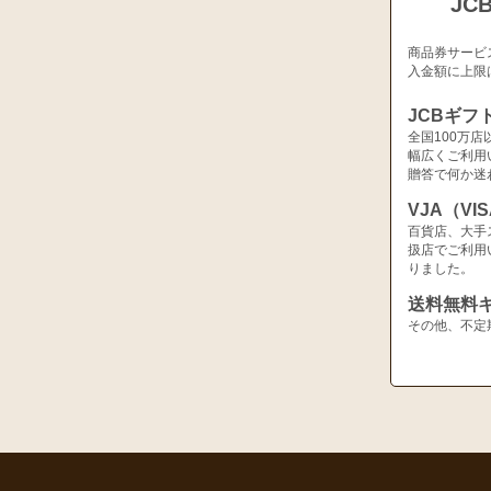
JC
商品券サービ
入金額に上限
JCBギフ
全国100万
幅広くご利用
贈答で何か迷
VJA（V
百貨店、大手
扱店でご利用
りました。
送料無料
その他、不定