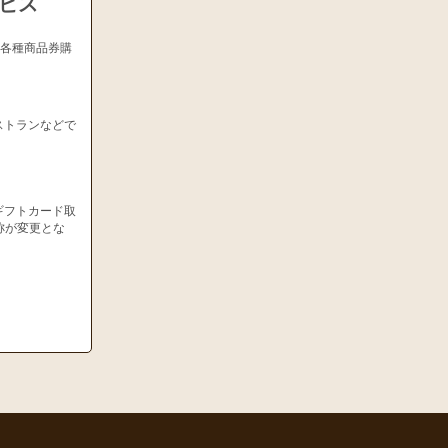
ービス
、各種商品券購
ストランなどで
ギフトカード取
称が変更とな