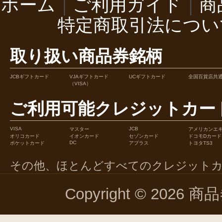
ホーム
｜
ご利用ガイド
｜
商
特定商取引法につい
取り扱い商品券銘柄
JCBギフトカード
VJAギフトカード
UCギフトカード
全国百貨店共
（VISA）
ご利用可能クレジットカー
VISA
JCB
マスター
アメリカンエ
オリコカード
イオンカード
セゾンカード
ドコモDカード
DC
ポケットカード
アプラス
トヨタTS3
その他、ほとんどすべてのクレジット
Copyright © 2026 商品